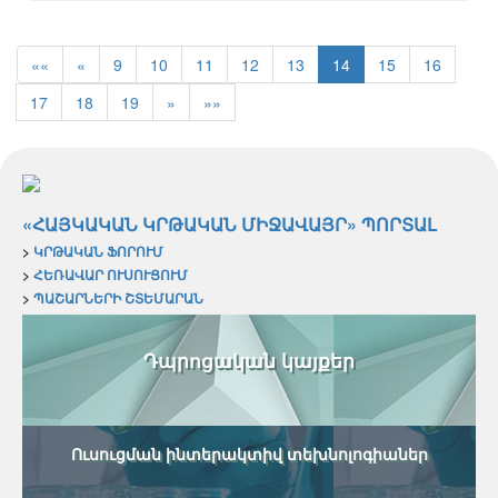
««
«
9
10
11
12
13
14
15
16
17
18
19
»
»»
«ՀԱՅԿԱԿԱՆ ԿՐԹԱԿԱՆ ՄԻՋԱՎԱՅՐ» ՊՈՐՏԱԼ
>
ԿՐԹԱԿԱՆ ՖՈՐՈՒՄ
>
ՀԵՌԱՎԱՐ ՈՒՍՈՒՑՈՒՄ
>
ՊԱՇԱՐՆԵՐԻ ՇՏԵՄԱՐԱՆ
Դպրոցական կայքեր
Ուսուցման ինտերակտիվ տեխնոլոգիաներ