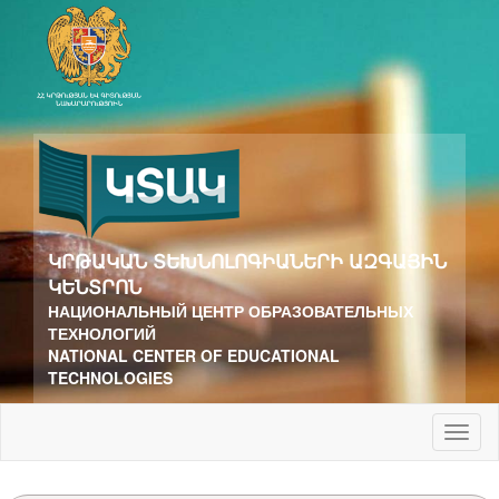
ԿՐԹԱԿԱՆ ՏԵԽՆՈԼՈԳԻԱՆԵՐԻ ԱԶԳԱՅԻՆ
ԿԵՆՏՐՈՆ
НАЦИОНАЛЬНЫЙ ЦЕНТР ОБРАЗОВАТЕЛЬНЫХ
ТЕХНОЛОГИЙ
NATIONAL CENTER OF EDUCATIONAL
TECHNOLOGIES
Toggl
naviga