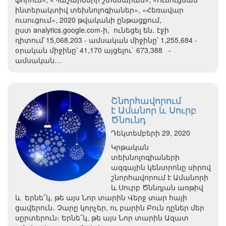
ինտերակտիվ տեխնոլոգիաներ», «Հեռավար
ուսուցում», 2020 թվականի ընթացքում,
ըստ analytics.google.com-ի, ունեցել են․ էջի
դիտում`15,068,203 - ամսական միջինը՝ 1,255,684 -
օրական միջինը՝ 41,170 այցելու` 673,388 -
ամսական…
Շնորհավորում
է Ամանոր և Սուրբ
Ծնունդ
Դեկտեմբերի 29, 2020
Կրթական
տեխնոլոգիաների
ազգային կենտրոնը սիրով
շնորհավորում է Ամանորի
և Սուրբ Ծննդյան առթիվ
և Երնե՜կ, թե այս Նոր տարին Վերջ տար հայի
ցավերուն․ Չարը կորչեր, ու բարին Բուն դըներ մեր
սըրտերուն։ Երնե՜կ, թե այս Նոր տարին Ազատ