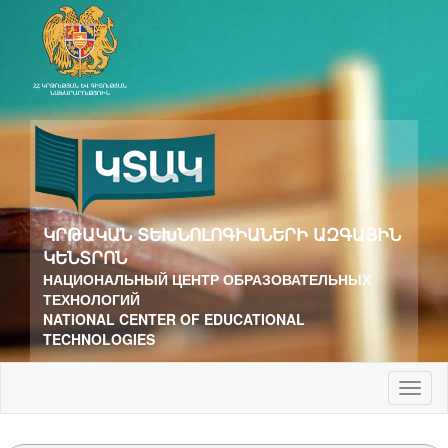
ԿՐԹԱԿԱՆ ՏԵԽՆՈԼՈԳԻԱՆԵՐԻ ԱԶԳԱՅԻՆ
ԿԵՆՏՐՈՆ
НАЦИОНАЛЬНЫЙ ЦЕНТР ОБРАЗОВАТЕЛЬНЫХ
ТЕХНОЛОГИЙ
NATIONAL CENTER OF EDUCATIONAL
TECHNOLOGIES
Toggl
naviga