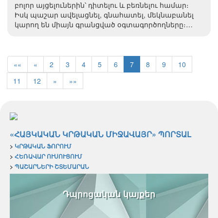
բոլոր այցելուներին՝ դիտելու և բեռնելու համար։
Իսկ պաշար ավելացնել, գնահատել, մեկնաբանել
կարող են միայն գրանցված օգտագործողները։…
««
«
2
3
4
5
6
7
8
9
10
11
12
»
»»
«ՀԱՅԿԱԿԱՆ ԿՐԹԱԿԱՆ ՄԻՋԱՎԱՅՐ» ՊՈՐՏԱԼ
>
ԿՐԹԱԿԱՆ ՖՈՐՈՒՄ
>
ՀԵՌԱՎԱՐ ՈՒՍՈՒՑՈՒՄ
>
ՊԱՇԱՐՆԵՐԻ ՇՏԵՄԱՐԱՆ
Դպրոցական կայքեր