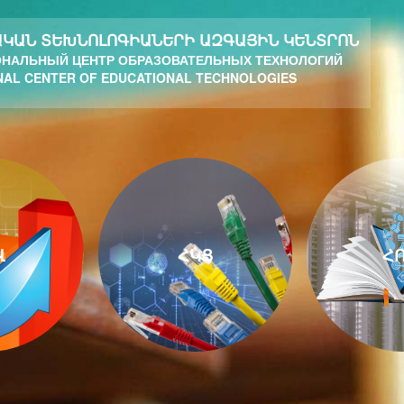
ԿԱՆ ՏԵԽՆՈԼՈԳԻԱՆԵՐԻ ԱԶԳԱՅԻՆ ԿԵՆՏՐՈՆ
НАЛЬНЫЙ ЦЕНТР ОБРАЗОВАТЕЛЬНЫХ ТЕХНОЛОГИЙ
NAL CENTER OF EDUCATIONAL TECHNOLOGIES
Վ
ՀԿՑ
ՀՈ