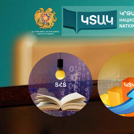
ԿՐԹԱ
НАЦИО
NATIO
ՏՀՏ
ԿՏ