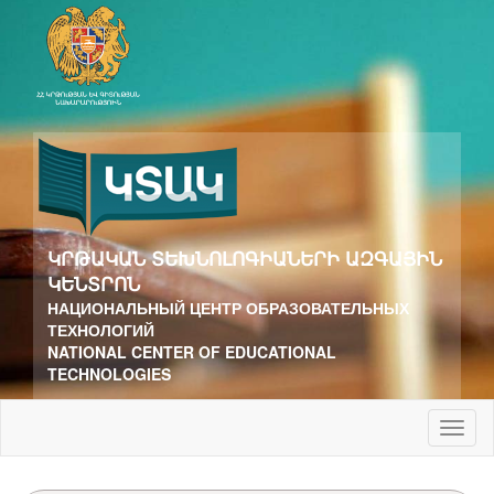
ԿՐԹԱԿԱՆ ՏԵԽՆՈԼՈԳԻԱՆԵՐԻ ԱԶԳԱՅԻՆ
ԿԵՆՏՐՈՆ
НАЦИОНАЛЬНЫЙ ЦЕНТР ОБРАЗОВАТЕЛЬНЫХ
ТЕХНОЛОГИЙ
NATIONAL CENTER OF EDUCATIONAL
TECHNOLOGIES
Toggl
naviga