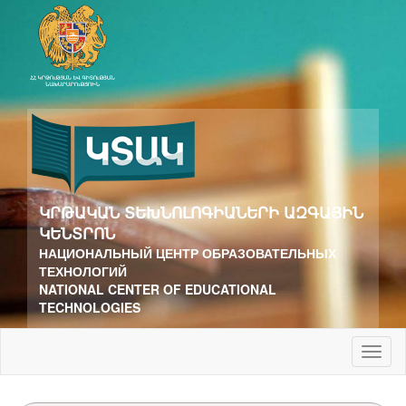
ԿՐԹԱԿԱՆ ՏԵԽՆՈԼՈԳԻԱՆԵՐԻ ԱԶԳԱՅԻՆ
ԿԵՆՏՐՈՆ
НАЦИОНАЛЬНЫЙ ЦЕНТР ОБРАЗОВАТЕЛЬНЫХ
ТЕХНОЛОГИЙ
NATIONAL CENTER OF EDUCATIONAL
TECHNOLOGIES
Toggl
naviga