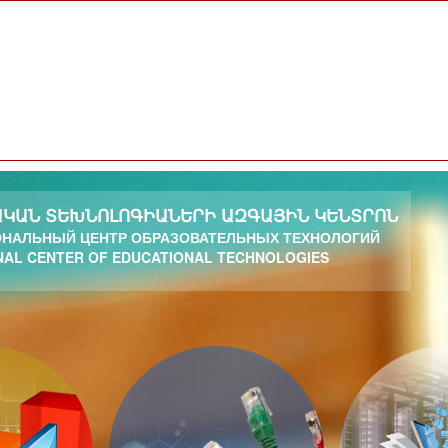
ԿԱՆ ՏԵԽՆՈԼՈԳԻԱՆԵՐԻ ԱԶԳԱՅԻՆ ԿԵՆՏՐՈՆ
НАЛЬНЫЙ ЦЕНТР ОБРАЗОВАТЕЛЬНЫХ ТЕХНОЛОГИЙ
NAL CENTER OF EDUCATIONAL TECHNOLOGIES