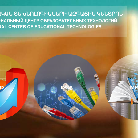
ԿԱՆ ՏԵԽՆՈԼՈԳԻԱՆԵՐԻ ԱԶԳԱՅԻՆ ԿԵՆՏՐՈՆ
НАЛЬНЫЙ ЦЕНТР ОБРАЗОВАТЕЛЬНЫХ ТЕХНОЛОГИЙ
NAL CENTER OF EDUCATIONAL TECHNOLOGIES
О
ОСА
МИ