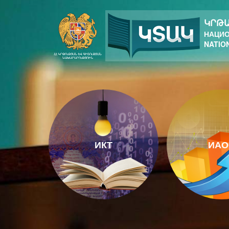
ԿՐԹԱ
НАЦИО
NATIO
ИКТ
ИАО