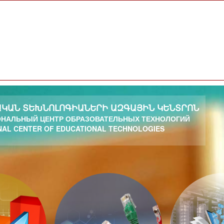
ԿԱՆ ՏԵԽՆՈԼՈԳԻԱՆԵՐԻ ԱԶԳԱՅԻՆ ԿԵՆՏՐՈՆ
НАЛЬНЫЙ ЦЕНТР ОБРАЗОВАТЕЛЬНЫХ ТЕХНОЛОГИЙ
NAL CENTER OF EDUCATIONAL TECHNOLOGIES