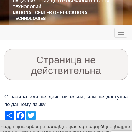
НАЦИОНАЛЬНЫЙ ЦЕНТР ОБРАЗОВАТЕЛЬНЫХ
ТЕХНОЛОГИЙ
NATIONAL CENTER OF EDUCATIONAL
TECHNOLOGIES
Toggl
naviga
Страница не
действительна
Страница или не действительна, или не доступна
по данному языку
Share
Facebook
Twitter
Կայքի նյութերն արտատպելու կամ օգտագործելու դեպքում