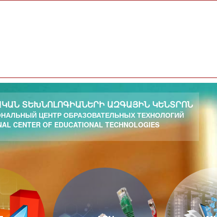
ԿԱՆ ՏԵԽՆՈԼՈԳԻԱՆԵՐԻ ԱԶԳԱՅԻՆ ԿԵՆՏՐՈՆ
НАЛЬНЫЙ ЦЕНТР ОБРАЗОВАТЕЛЬНЫХ ТЕХНОЛОГИЙ
NAL CENTER OF EDUCATIONAL TECHNOLOGIES