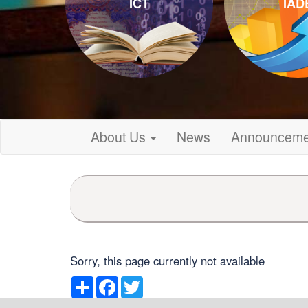
ICT
IAD
About Us
News
Announceme
Sorry, this page currently not available
Share
Facebook
Twitter